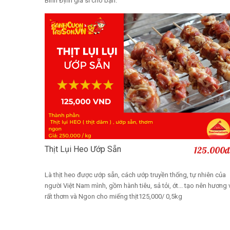
Bình Định giá sỉ cho bạn.
Thịt Lụi Heo Ướp Sẵn
125.000đ
Thêm vào giỏ
Là thịt heo được ướp sẵn, cách ướp truyền thống, tự nhiên của
người Việt Nam mình, gồm hành tiêu, sả tỏi, ớt... tạo nên hương 
rất thơm và Ngon cho miếng thịt125,000/ 0,5kg