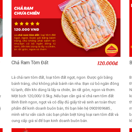
Chả Ram Tôm Đất
120.000đ
B
Thêm vào giỏ
Là chả ram tôm đất, loại tôm đất ngọt, ngon. Được gói bằng
B
bánh tráng, chứ không phải bánh rán nha. Bạn cứ bỏ ngăn đông
t
tủ lạnh, đến khi dùng là lấy ra chiên, ăn rất giòn, ngon và thơm.
N
y
Một bịch 120,000/ 0.5kg..Nếu bạn cần giá sỉ chả ram tôm đất
k
N
Bình Định ngon, ngọt và có đầy đủ giấy tờ vệ sinh an toàn thực
t
ị
phẩm để kinh doanh buôn bán, thì bạn liên hệ 0903939685 ,
m
mình sẽ tư vấn cách các bạn phân biệt từng loại ram tôm đất và
b
cung cấp giá sỉ để bạn kinh doanh buôn bán.
k