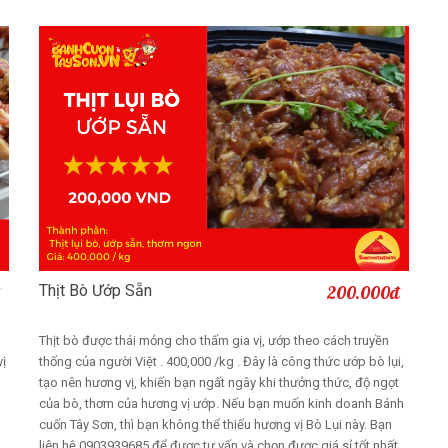
Thịt Bò Ướp Sẵn
200.000đ
Thêm vào giỏ
Thịt bò được thái mỏng cho thấm gia vị, ướp theo cách truyền
vị
thống của người Việt . 400,000 /kg . Đây là công thức ướp bò lụi,
tạo nên hương vị, khiến bạn ngất ngây khi thưởng thức, độ ngọt
của bò, thơm của hương vị ướp. Nếu bạn muốn kinh doanh Bánh
cuốn Tây Sơn, thì bạn không thể thiếu hương vị Bò Lụi này. Bạn
liên hệ 0903939685 để được tư vấn và chọn được giá sỉ tốt nhất