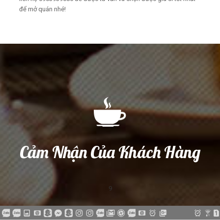
để mở quán nhé!
Cảm Nhận Của Khách Hàng
9