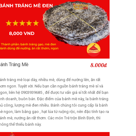
ánh Tráng Mè
8.000đ
Thêm vào giỏ
ánh tráng mè loại dày, nhiều mè, dùng để nướng lên, ăn rất
hơm ngon. Tuyệt vời. Nếu bạn cần nguồn bánh tráng mè sỉ và
gon, liên hệ 0903939685 , để được tư vấn giá sỉ tốt nhất để bạn
inh doanh, buôn bán. Đặc điểm của bánh mè này, la bánh tráng
hủ công, lượng mè đen nhiều. Bánh chúng tôi cung cấp là bánh
è ngon, làm bằng gạo , hạt lúa từ ruộng rộc, nên đặc tính tạo ra
ánh mè, nướng ăn rất thơm. Các món Tré trộn Bình Định, thì
hông thể thiếu bánh này.