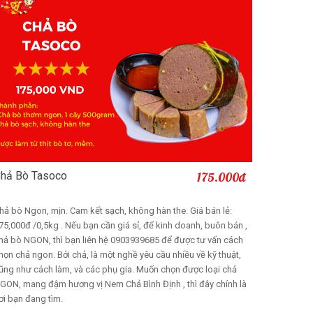
hả Bò Tasoco
175.000đ
Thêm vào giỏ
hả bò Ngon, mịn. Cam kết sạch, không hàn the. Giá bán lẻ:
75,000đ /0,5kg . Nếu bạn cần giá sỉ, để kinh doanh, buôn bán ,
hả bò NGON, thì bạn liên hệ 0903939685 để được tư vấn cách
họn chả ngon. Bởi chả, là một nghề yêu cầu nhiều về kỹ thuật,
ũng như cách làm, và các phụ gia. Muốn chọn được loại chả
GON, mang đậm hương vị Nem Chả Bình Định , thì đây chính là
ơi bạn đang tìm.