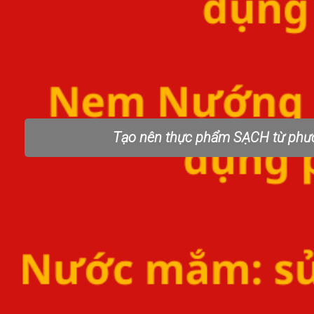
Tạo nên thực phẩm SẠCH từ ph