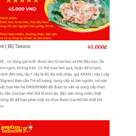
ré ( Bì) Tasoco
45.000đ
Thêm vào giỏ
RÉ , có Vùng gọi là Bì. được làm từ tai heo và thịt đầu heo, Ăn
iòn ngon, không béo. Có thể mua làm quà, hoặc để tủ lạnh,
hách đến nhà, lấy 1 cây là đủ dĩa mồi nhậu. giá 45000 / cây ( cây
00gram).Bạn cần Tré số lượng, cung cấp sỉ, tận nguồn, nơi sản
uất, bạn liện hệ 0903939685 để được tư vấn và cung cấp theo
êu cầu của bạn nhé. Bởi là món ăn, đặc sản vùng miền, thật
hông dễ để bạn phân biệt và chọn được loại NGON nhất khi
àm.