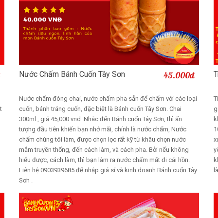
Nước Chấm Bánh Cuốn Tây Sơn
45.000đ
T
Thêm vào giỏ
Nước chấm đóng chai, nước chấm pha sẵn để chấm với các loại
T
t
cuốn, bánh tráng cuốn, đặc biệt là Bánh cuốn Tây Sơn. Chai
g
300ml , giá 45,000 vnd .Nhắc đến Bánh cuốn Tây Sơn, thì ấn
k
tượng đầu tiên khiến bạn nhớ mãi, chính là nước chấm, Nước
1
chấm chúng tôi làm, được chọn lọc rất kỹ từ khâu chọn nước
x
mắm truyền thống, đến cách làm, và cách pha. Bởi nếu không
y
hiểu được, cách làm, thì bạn làm ra nước chấm mất đi cái hồn.
k
Liên hệ 0903939685 để nhập giá sỉ và kinh doanh Bánh cuốn Tây
l
Sơn .