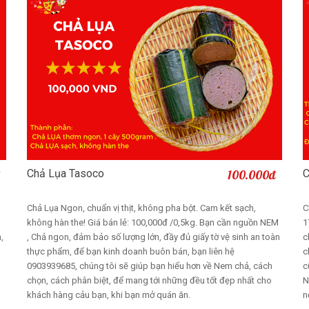
Chả Lụa Tasoco
100.000đ
C
Thêm vào giỏ
Chả Lụa Ngon, chuẩn vị thịt, không pha bột. Cam kết sạch,
C
không hàn the! Giá bán lẻ: 100,000đ /0,5kg. Bạn cần nguồn NEM
1
,
, Chả ngon, đảm bảo số lượng lớn, đầy đủ giấy tờ vệ sinh an toàn
c
thực phẩm, để bạn kinh doanh buôn bán, bạn liên hệ
c
0903939685, chúng tôi sẽ giúp bạn hiểu hơn về Nem chả, cách
c
chọn, cách phân biệt, để mang tới những đều tốt đẹp nhất cho
N
khách hàng cảu bạn, khi bạn mở quán ăn.
n