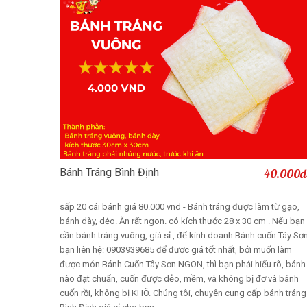
Bánh Tráng Bình Định
40.000đ
Thêm vào giỏ
sấp 20 cái bánh giá 80.000 vnd - Bánh tráng được làm từ gạo,
bánh dày, dẻo. Ăn rất ngon. có kích thước 28 x 30 cm . Nếu bạn
cần bánh tráng vuông, giá sỉ , để kinh doanh Bánh cuốn Tây Sơn
bạn liên hệ: 0903939685 để được giá tốt nhất, bởi muốn làm
được món Bánh Cuốn Tây Sơn NGON, thì bạn phải hiểu rõ, bánh
nào đạt chuẩn, cuốn được dẻo, mềm, và không bị đơ và bánh
cuốn rồi, không bị KHÔ. Chúng tôi, chuyên cung cấp bánh tráng