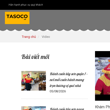
Hân hạnh phục vụ quý khách
Trang chủ
Video
Bài viết mới
Bánh cuốn tây sơn quận 1 –
nơi mỗi cuốn bánh mang
trọn hương vị quê nhà
05/08/2026
Khám Ph
Bánh cuốn tây sơn ngon