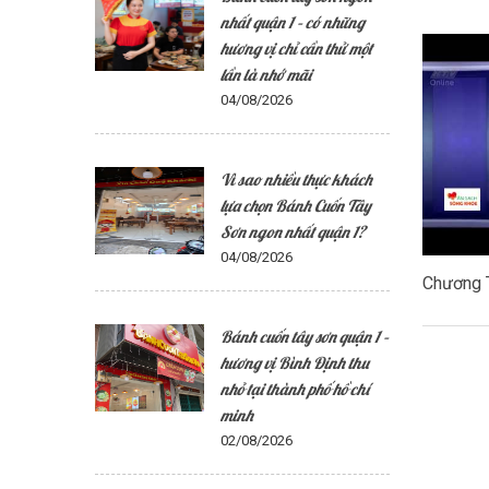
nhất quận 1 – có những
hương vị chỉ cần thử một
lần là nhớ mãi
04/08/2026
Vì sao nhiều thực khách
lựa chọn Bánh Cuốn Tây
Sơn ngon nhất quận 1?
04/08/2026
Chương 
Bánh cuốn tây sơn quận 1 –
hương vị Bình Định thu
nhỏ tại thành phố hồ chí
minh
02/08/2026