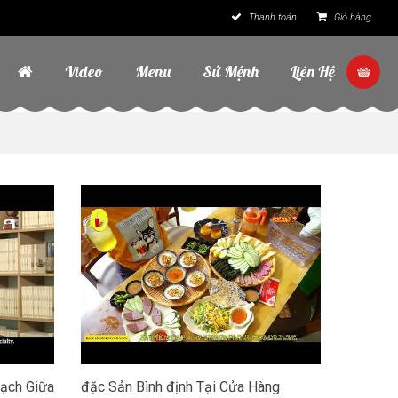
Thanh toán
Giỏ hàng
Video
Menu
Sứ Mệnh
Liên Hệ
ạch Giữa
đặc Sản Bình định Tại Cửa Hàng