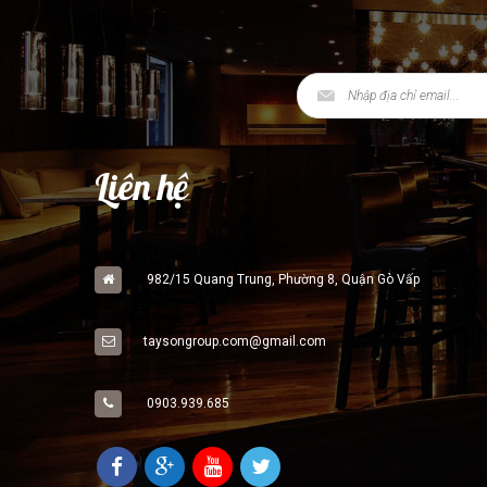
Liên hệ
982/15 Quang Trung, Phường 8, Quận Gò Vấp
taysongroup.com@gmail.com
0903.939.685