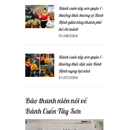
Bánh cuốn tây sơn quận 1 –
thưởng thức hương vị Bình
Định giữa lòng thành phố
hồ chí minh
01/08/2026
Bánh cuốn tây sơn quận 1 –
thưởng thức đặc sản Bình
Định ngay tại nhà
31/07/2026
Báo thanh niên nói về
Bánh Cuốn Tây Sơn