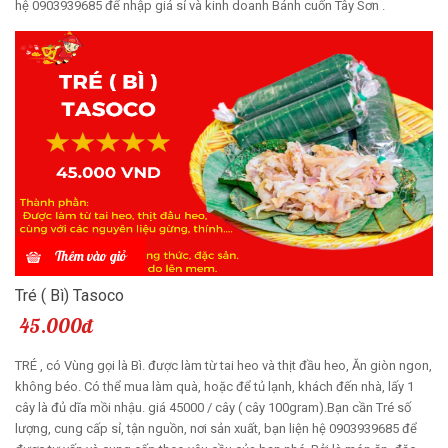
hệ 0903939685 để nhập giá sỉ và kinh doanh Bánh cuốn Tây Sơn .
Thêm vào giỏ
Tré ( Bì) Tasoco
45.000đ
TRÉ , có Vùng gọi là Bì. được làm từ tai heo và thịt đầu heo, Ăn giòn ngon,
không béo. Có thể mua làm quà, hoặc để tủ lạnh, khách đến nhà, lấy 1
cây là đủ dĩa mồi nhậu. giá 45000 / cây ( cây 100gram).Bạn cần Tré số
lượng, cung cấp sỉ, tận nguồn, nơi sản xuất, bạn liện hệ 0903939685 để