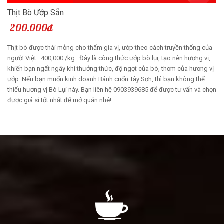
Thịt Bò Ướp Sẵn
200.000đ
Thịt bò được thái mỏng cho thấm gia vị, ướp theo cách truyền thống của
người Việt . 400,000 /kg . Đây là công thức ướp bò lụi, tạo nên hương vị,
khiến bạn ngất ngây khi thưởng thức, độ ngọt của bò, thơm của hương vị
ướp. Nếu bạn muốn kinh doanh Bánh cuốn Tây Sơn, thì bạn không thể
thiếu hương vị Bò Lụi này. Bạn liên hệ 0903939685 để được tư vấn và chọn
được giá sỉ tốt nhất để mở quán nhé!