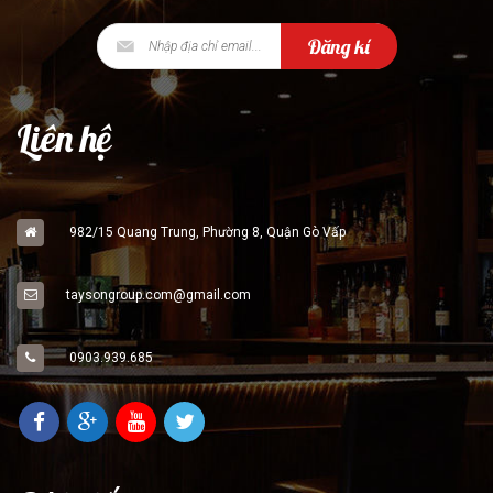
Đăng kí
Liên hệ
982/15 Quang Trung, Phường 8, Quận Gò Vấp
taysongroup.com@gmail.com
0903.939.685